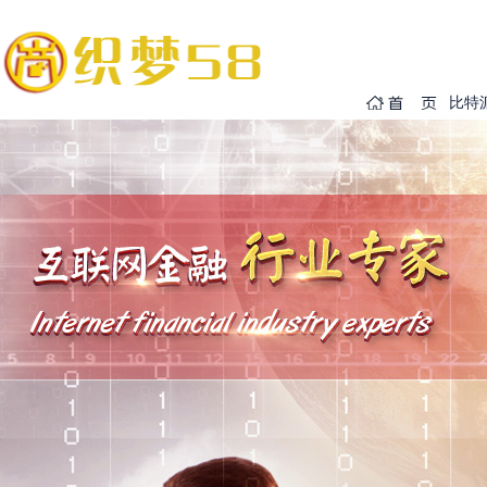
比特
Bit
比特
bit