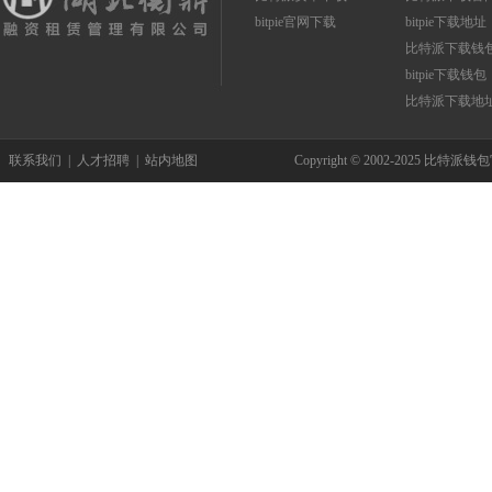
bitpie官网下载
bitpie下载地址
比特派下载钱
bitpie下载钱包
比特派下载地
联系我们
|
人才招聘
|
站内地图
Copyright © 2002-2025 