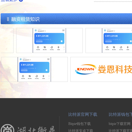
比特派官网下载
比特派钱包
Bitpie钱包下载
bitpie下载官网
比特派安卓下载
比特派下载官