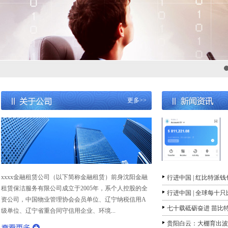
更多>>
xxxx金融租赁公司（以下简称金融租赁）前身沈阳金融
行进中国 | 红比特派
租赁保洁服务有限公司成立于2005年，系个人控股的全
行进中国 | 全球每十
资公司，中国物业管理协会会员单位、辽宁纳税信用A
七十载砥砺奋进 苗比
级单位、辽宁省重合同守信用企业、环境...
贵阳白云：大棚育出波