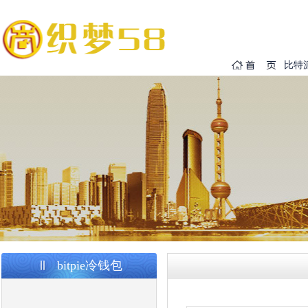
比特
Bit
比特
bit
bitpie冷钱包