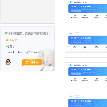
咨询电话：
传真：
E-mail：
hbhdrzzl@163.com