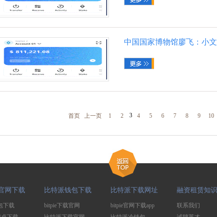
中国国家博物馆廖飞：小文
心好物鞭策文化
3
首页
上一页
1
2
4
5
6
7
8
9
10
官网下载
比特派钱包下载
比特派下载网址
融资租赁知
钱包下载
bitpie下载官网
bitpie官网下载app
联系我们