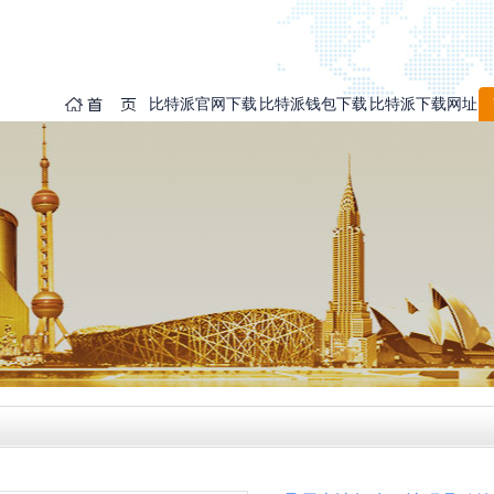
比特派官网下载
比特派钱包下载
比特派下载网址
Bitpie钱包下载
bitpie下载官网
bitpie官网下载
app
比特派安卓下载
比特派下载官网
比特派冷钱包
bitpie官网下载
bitpie下载地址
比特派下载钱包
bitpie下载钱包
比特派下载地址