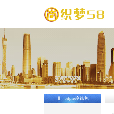
bitpie冷钱包