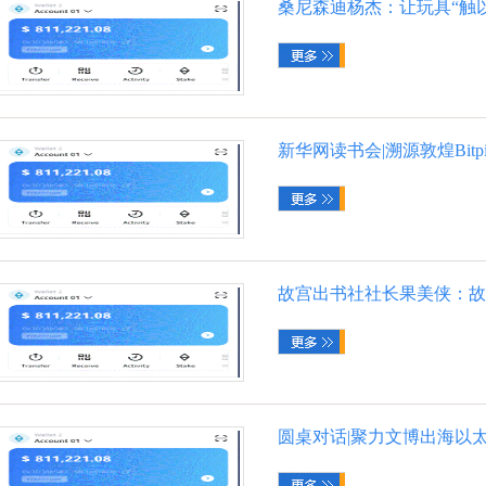
桑尼森迪杨杰：让玩具“触
球家庭
新华网读书会|溯源敦煌Bitpi
故宫出书社社长果美侠：故Bit
时尚之韵
圆桌对话|聚力文博出海以