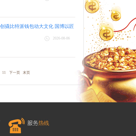
创撬比特派钱包动大文化 国博以匠
2026-08-06
11
下一页
末页
识